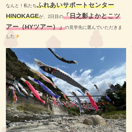
ン
O
ふれあいサポートセンター
O
なんと！私たち
タ
K
K
HINOKAGE
「日之影よかとこツ
A
が、2日目の
ー
A
G
H
アー（HYツアー）」
G
の見学先に選んでいただきま
E
I
E
した
N
O
K
A
G
E