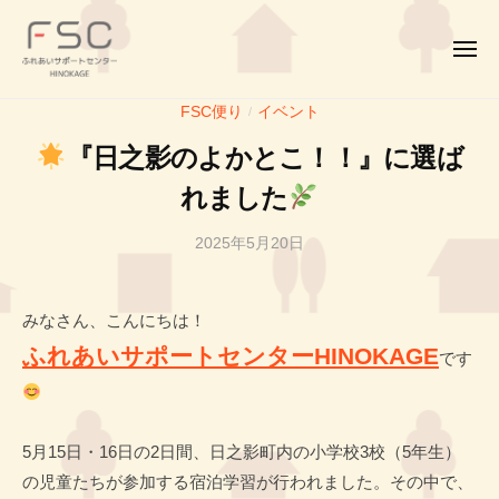
F
コ
ー
S
ン
C
メ
テ
ニ
｜
ュ
F
ふ
ン
ふ
ー
FSC便り
イベント
/
S
れ
れ
ツ
『日之影のよかとこ！！』に選ば
あ
C
あ
へ
い
い
｜
れました
ス
サ
サ
ふ
キ
ポ
ポ
2025年5月20日
b
れ
ッ
ー
ー
y
あ
プ
ト
ト
投
い
セ
セ
みなさん、こんにちは！
稿
サ
ン
ン
者
ふれあいサポートセンターHINOKAGE
です
タ
ポ
タ
T
ー
ー
ー
H
H
ト
5月15日・16日の2日間、日之影町内の小学校3校（5年生）
I
I
セ
N
の児童たちが参加する宿泊学習が行われました。その中で、
N