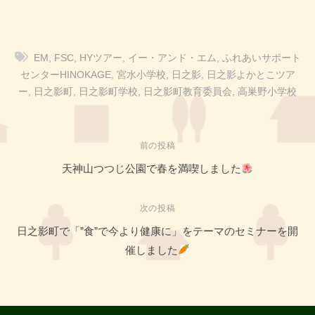
EM
,
FSC
,
HYツアー
,
イー・アンド・エム
,
ふれあいサポート
センターHINOKAGE
,
宮水小学校
,
日之影
,
日之影よかとこツア
ー
,
日之影町
,
日之影町学校
,
日之影町教育委員会
,
高巣野小学校
投
前の投稿
稿
天神山つつじ公園で春を満喫しました
ナ
ビ
次の投稿
ゲ
日之影町で「”食”で今より健康に」をテーマのセミナーを開
ー
催しました
シ
ョ
ン