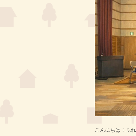
H
ト
I
I
セ
N
N
O
ン
O
K
タ
K
A
ー
A
G
G
H
E
E
I
N
O
K
A
G
E
こんにちは！ふれ