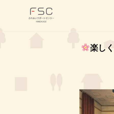
コ
S
ン
C
テ
｜
F
ン
ふ
ふ
ツ
れ
S
れ
あ
へ
あ
C
楽しく
い
い
ス
｜
サ
サ
キ
ふ
ポ
ポ
ッ
れ
ー
ー
プ
あ
ト
ト
セ
い
セ
ン
サ
ン
タ
タ
ポ
ー
ー
ー
H