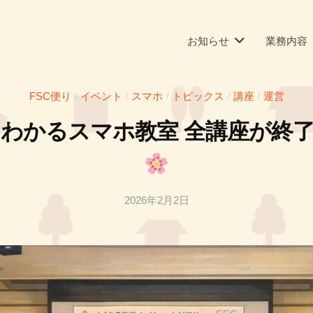
お知らせ
業務内容
FSC便り
イベント
スマホ
トピックス
講座
運営
/
/
/
/
/
わかるスマホ教室 全講座が終
2026年2月2日
b
y
投
稿
者
T