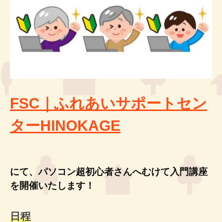
ン
O
O
タ
K
K
A
ー
A
G
H
G
E
I
E
N
O
K
FSC｜ふれあいサポートセン
A
ターHINOKAGE
G
E
にて、パソコン超初心者さんへむけて入門講座
を開催いたします！
日程