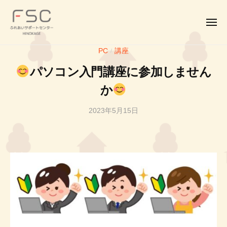
F
コ
ー
S
ン
C
メ
テ
ニ
｜
ュ
F
ふ
ン
ふ
ー
PC
講座
/
S
れ
れ
ツ
パソコン入門講座に参加しません
あ
C
あ
へ
い
い
｜
か
ス
サ
サ
ふ
キ
ポ
ポ
2023年5月15日
b
れ
ッ
ー
ー
y
あ
プ
ト
ト
投
い
セ
セ
稿
サ
ン
ン
者
タ
ポ
タ
H
ー
ー
ー
H
H
ト
I
I
セ
N
N