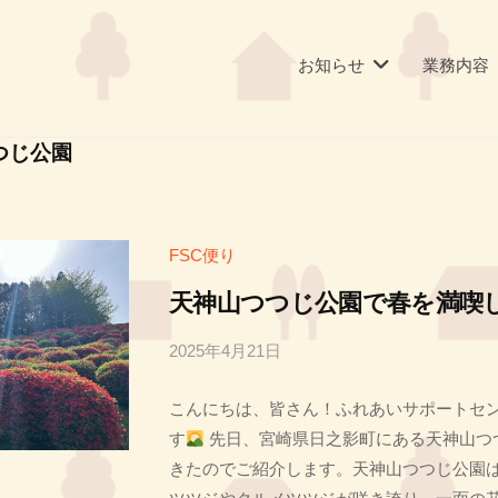
お知らせ
業務内容
つじ公園
FSC便り
天神山つつじ公園で春を満喫
2025年4月21日
b
y
こんにちは、皆さん！ふれあいサポートセンタ
投
す
先日、宮崎県日之影町にある天神山つ
稿
きたのでご紹介します。天神山つつじ公園は
者