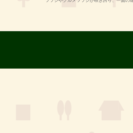
ツツジやクルメツツジが咲き誇り、一面の花じ
T