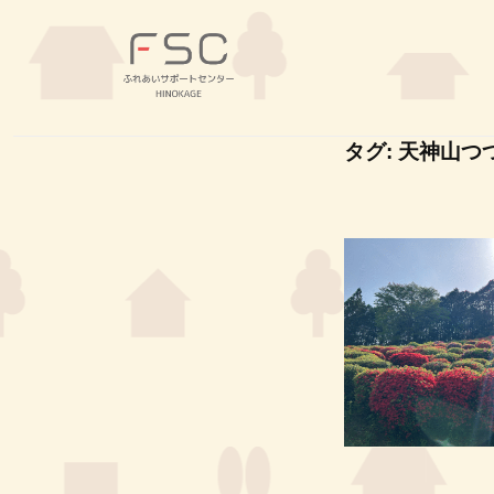
コ
S
ン
C
テ
｜
F
ン
ふ
ふ
ツ
れ
S
れ
タグ:
天神山つ
あ
へ
あ
C
い
い
ス
｜
サ
サ
キ
ふ
ポ
ポ
ッ
れ
ー
ー
プ
あ
ト
ト
セ
い
セ
ン
サ
ン
タ
タ
ポ
ー
ー
ー
H