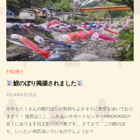
FSC便り
鯉のぼり掲揚されました
2024年4月15日
b
y
今年もたくさんの鯉のぼりが気持ちよさそうに青空を泳いでおり
投
ます！！ 場所はここ、ふれあいサポートセンターHINOKAGEの
稿
近くにあります日之影川河川敷です。 さてさて、この鯉のぼ
者
り、いったい何匹泳いでいるのでしょうか？ ...
T