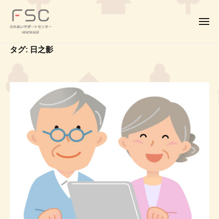
F
コ
ー
S
ン
C
メ
テ
ニ
｜
ュ
F
ふ
ン
ふ
タグ:
日之影
ー
S
れ
れ
ツ
あ
C
あ
へ
い
い
｜
ス
サ
サ
ふ
キ
ポ
ポ
れ
ッ
ー
ー
あ
プ
ト
ト
い
セ
セ
サ
ン
ン
タ
ポ
タ
ー
ー
ー
H
H
ト
I
I
セ
N
N