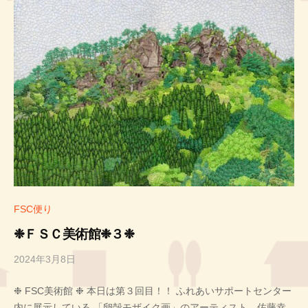
FSC便り
❉ＦＳＣ美術館❉３❉
2024年3月8日
b
y
❉ FSC美術館 ❉ 本日は第３回目！！ ふれあいサポートセンター
投
内に展示している 「卵殻モザイク画」のアーティスト 佐藤幸