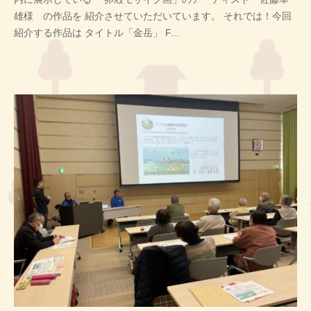
稿
雄様 の作品を 紹介させていただいています。 それでは！今回
者
紹介する作品は タイトル「金岳」 F...
H