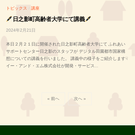
トピックス
講座
/
日之影町高齢者大学にて講義
2024年2月21日
b
y
本日２月２１日に開催された日之影町高齢者大学にて ふれあい
投
サポートセンター日之影のスタッフが デジタル田園都市国家構
稿
想についての講義を行いました。 講義中の様子をご紹介します☟
者
イー・アンド・エム株式会社が開発・サービス...
H
投
« 前へ
次へ »
稿
の
ペ
ー