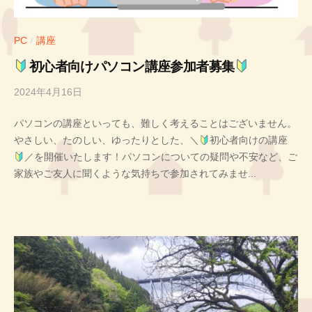
ン
O
O
タ
K
K
A
ー
PC
講座
/
A
G
H
G
初心者向けパソコン講座参加者募集
E
I
E
2024年4月16日
b
N
y
O
パソコンの講座といっても、難しく考えることはございません。
投
K
やさしい、たのしい、ゆったりとした、＼
初心者向けの講座
稿
A
／を開催いたします！パソコンについての疑問や不安など、ご
者
家族やご友人に聞くような気持ちで参加されてみませ...
G
T
E