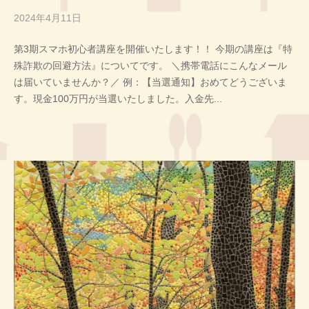
2024年4月11日
b
y
第3期スマホ初心者講座を開催いたします！！ 今期の講座は『特
投
殊詐欺の回避方法』についてです。 ＼携帯電話にこんなメール
稿
は届いていませんか？／ 例：【当選通知】おめてどうございま
者
す。現金100万円が当選いたしました。入金先...
T