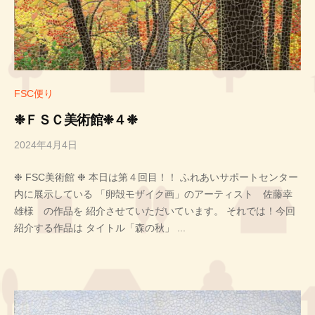
FSC便り
❉ＦＳＣ美術館❉４❉
2024年4月4日
b
y
❉ FSC美術館 ❉ 本日は第４回目！！ ふれあいサポートセンター
投
内に展示している 「卵殻モザイク画」のアーティスト 佐藤幸
稿
雄様 の作品を 紹介させていただいています。 それでは！今回
者
紹介する作品は タイトル「森の秋」 ...
H