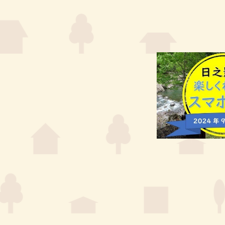
H
ト
I
I
セ
N
N
O
ン
O
K
タ
K
A
ー
A
G
G
H
E
E
I
N
O
K
A
G
E