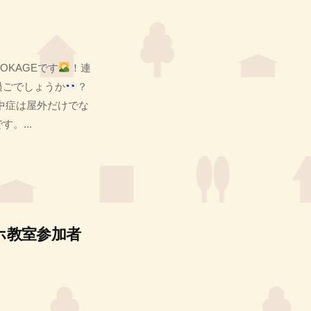
OKAGEです
！連
過ごでしょうか
？
中症は屋外だけでな
。...
ホ教室参加者