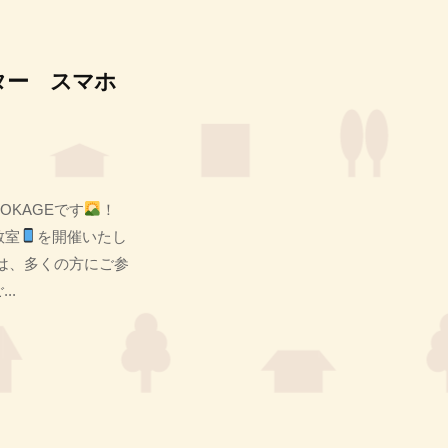
ター スマホ
OKAGEです
！
教室
を開催いたし
では、多くの方にご参
..