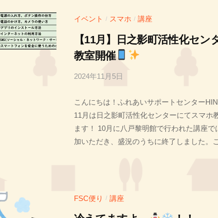
イベント
スマホ
講座
/
/
【11月】日之影町活性化セン
教室開催
2024年11月5日
b
y
こんにちは！ふれあいサポートセンターHIN
投
11月は日之影町活性化センターにてスマホ
稿
ます！ 10月に八戸黎明館で行われた講座
者
加いただき、盛況のうちに終了しました。ご.
T
FSC便り
講座
/