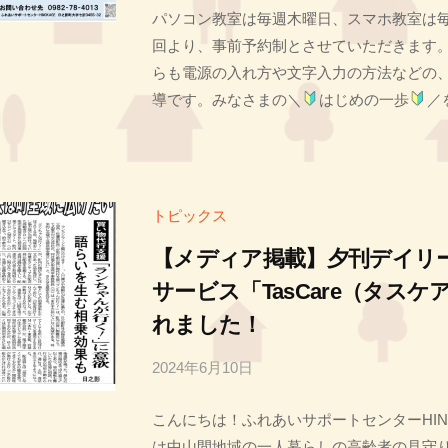
パソコン教室は毎週木曜日、スマホ教室は
投
回より、事前予約制とさせていただきます。
稿
らも電源の入れ方や文字入力の方法などの
者
導です。みなさまの＼
はじめの一歩
／
T
トピックス
【メディア掲載】夕刊デイリ
サービス「TasCare（タス
れました！
2024年6月10日
b
y
こんにちは！ふれあいサポートセンターHIN
投
は中山間地域の一人暮らしの高齢者の見守