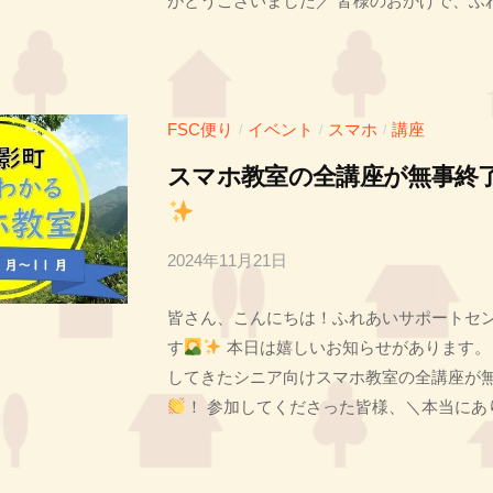
がとうございました／ 皆様のおかげで、ふれあ
T
FSC便り
イベント
スマホ
講座
/
/
/
スマホ教室の全講座が無事終
2024年11月21日
b
y
皆さん、こんにちは！ふれあいサポートセンタ
投
す
本日は嬉しいお知らせがあります。
稿
してきたシニア向けスマホ教室の全講座が
者
！ 参加してくださった皆様、＼本当にありが
T