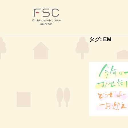
コ
S
ン
C
テ
｜
F
ン
ふ
ふ
ツ
れ
S
れ
タグ:
EM
あ
へ
あ
C
い
い
ス
｜
サ
サ
キ
ふ
ポ
ポ
ッ
れ
ー
ー
プ
あ
ト
ト
セ
い
セ
ン
サ
ン
タ
タ
ポ
ー
ー
ー
H