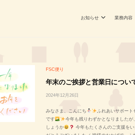
お知らせ
業務内容
FSC便り
年末のご挨拶と営業日につい
2024年12月26日
b
y
みなさま、こんにち
ふれあいサポートセ
投
です
今年も残りわずかとなりましたが
稿
しょうか
今年もたくさんのご支援をい
者