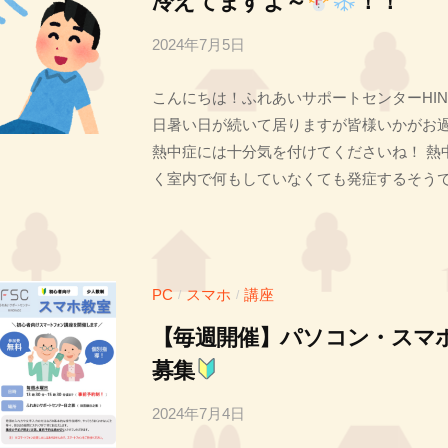
冷えてますよ～
！！
2024年7月5日
b
y
こんにちは！ふれあいサポートセンターHIN
投
日暑い日が続いて居りますが皆様いかがお
稿
熱中症には十分気を付けてくださいね！ 熱
者
く室内で何もしていなくても発症するそうです
T
PC
スマホ
講座
/
/
【毎週開催】パソコン・スマ
募集
2024年7月4日
b
y