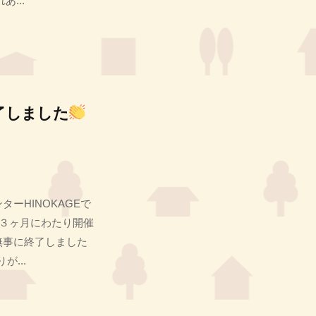
...
了しました
ーHINOKAGEで
３ヶ月にわたり開催
無事に終了しました
...