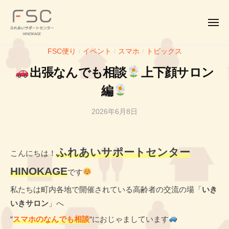
F
コ
ー
S
ン
C
メ
テ
ニ
｜
ュ
F
ふ
ン
ふ
ー
FSC便り
イベント
スマホ
トピックス
/
/
/
S
れ
れ
ツ
出張なんでも相談
上下顔サロン
あ
C
あ
へ
い
い
｜
編
ス
サ
サ
ふ
キ
ポ
ポ
2026年6月8日
b
れ
ッ
ー
ー
y
あ
プ
ト
ト
投
い
セ
セ
稿
ふれあいサポートセンター
こんにちは！
サ
ン
ン
者
HINOKAGE
タ
です
ポ
タ
H
ー
ー
ー
私たちは町内各地で開催されている高齢者の交流の場「
いき
H
H
ト
いきサロン
」へ
I
I
セ
“
スマホのなんでも相談
“におじゃましています
N
N