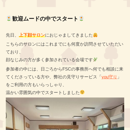
ン
O
O
タ
K
K
A
ー
歓迎ムードの中でスタート
A
G
H
G
E
I
E
先日、
上下顔サロン
におじゃましてきました
N
こちらのサロンにはこれまでにも何度か訪問させていただい
O
ており、
K
顔なじみの方が多く参加されている会場です
A
参加者の中には、日ごろからFSCの事務所へ何でも相談に来
G
てくださっている方や、弊社の見守りサービス「
you守り
」
E
をご利用の方もいらっしゃり、
温かい雰囲気の中でスタートしました