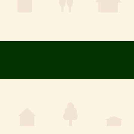
H
ト
I
I
セ
N
N
O
ン
O
K
タ
K
A
ー
A
G
G
H
E
E
I
N
O
K
A
G
E