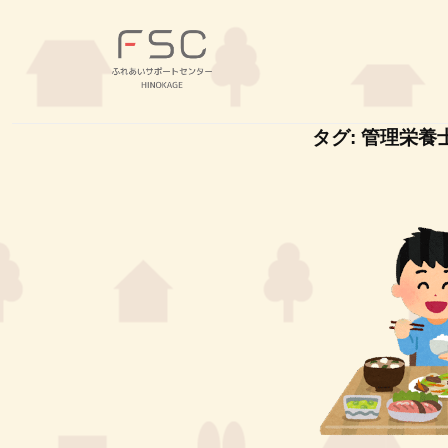
コ
S
ン
C
テ
｜
F
ン
ふ
ふ
ツ
れ
S
れ
タグ:
管理栄養
あ
へ
あ
C
い
い
ス
｜
サ
サ
キ
ふ
ポ
ポ
ッ
れ
ー
ー
プ
あ
ト
ト
セ
い
セ
ン
サ
ン
タ
タ
ポ
ー
ー
ー
H