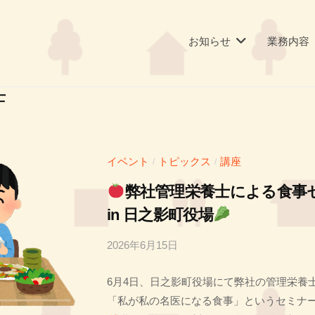
お知らせ
業務内容
士
イベント
トピックス
講座
/
/
弊社管理栄養士による食事
in 日之影町役場
2026年6月15日
b
y
6月4日、日之影町役場にて弊社の管理栄養士
投
「私が私の名医になる食事」というセミナ
稿