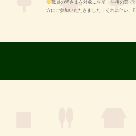
職員の皆さまを対象に午前・午後の部で開
者
方にご参加いただきました！それに伴い、FSC
T